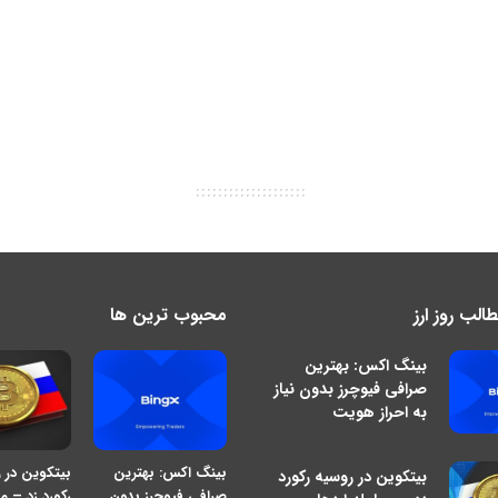
لب روز ارز
محبوب ترین ها
بینگ اکس: بهترین
صرافی فیوچرز بدون نیاز
به احراز هویت
بینگ اکس: بهترین
بیتکوین در 
بیتکوین در روسیه رکورد
صرافی فیوچرز بدون
رکورد زد – م