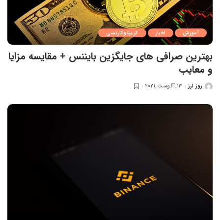
آموزش
اخبار
کریپتوکارنسی
بهترین صرافی های جایگزین بایننس + مقایسه مزایا
و معایب
روز ارز
13,آگوست,2021
ارسال
شده
توسط