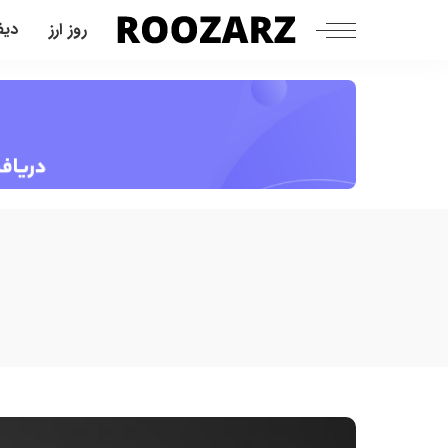
روز ارز
دیف