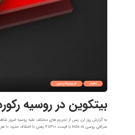
اخبار
کریپتوکارنسی
بیتکوین در روسیه رکورد زد – 
صرافی روسی Indx.ru با قیمت 48300 یعنی با اختلاف حدود ۱۰ هزار دلار در حال معامله است، این اتفاق برای سایر ارزهای