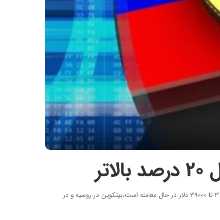
تر
به گزارش روز ارز، پس از تحریم های مختلف علیه روسیه امروز شاهد اتفاق عجیبی بودیم، در حالی که بیتکوین در بازارهای جهانی با قیمت حدودی 38000 تا 39000 دلار در حال معامله است،بیتکوین در روسیه و در