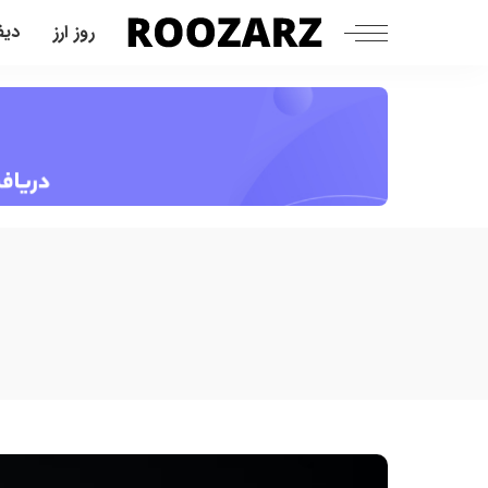
روز ارز
دیف