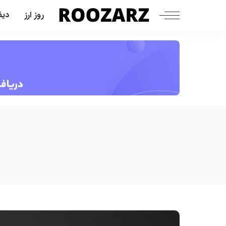
روز ارز
دیف