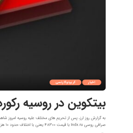
اخبار
کریپتوکارنسی
بیتکوین در روسیه رکورد زد – 
صرافی روسی Indx.ru با قیمت 48300 یعنی با اختلاف حدود ۱۰ هزار دلار در حال معامله است، این اتفاق برای سایر ارزهای