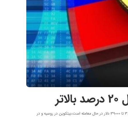
تر
به گزارش روز ارز، پس از تحریم های مختلف علیه روسیه امروز شاهد اتفاق عجیبی بودیم، در حالی که بیتکوین در بازارهای جهانی با قیمت حدودی 38000 تا 39000 دلار در حال معامله است،بیتکوین در روسیه و در