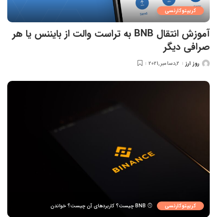
کریپتوکارنسی
آموزش انتقال BNB به تراست والت از بایننس یا هر
صرافی دیگر
روز ارز
2,دسامبر,2021
ارسال
شده
توسط
کریپتوکارنسی
BNB چیست؟ کاربردهای آن چیست؟ خواندن