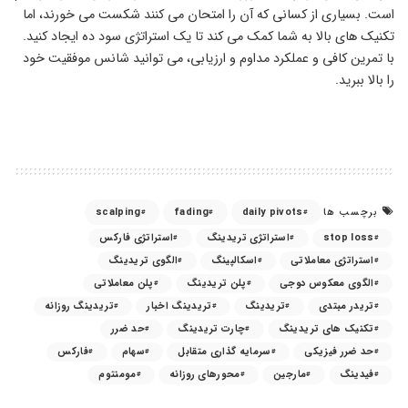
است. بسیاری از کسانی که آن را امتحان می کنند شکست می خورند، اما
تکنیک های بالا به شما کمک می کند تا یک استراتژی سود ده ایجاد کنید.
با تمرین کافی و عملکرد مداوم و ارزیابی، می توانید شانس موفقیت خود
را بالا ببرید.
scalping
fading
daily pivots
برچسب ها
stop loss
استراتژی تریدینگ
استراتژی فارکس
استراتژی معاملاتی
اسکالپینگ
الگوی تریدینگ
الگوی معکوس دوجی
پلن تریدینگ
پلن معاملاتی
تریدر مبتدی
تریدینگ
تریدینگ اخبار
تریدینگ روزانه
تکنیک های تریدینگ
چارت تریدینگ
حد ضرر
حد ضرر فیزیکی
سرمایه گذاری متقابل
سهام
فارکس
فیدینگ
مارجین
محورهای روزانه
مومنتوم