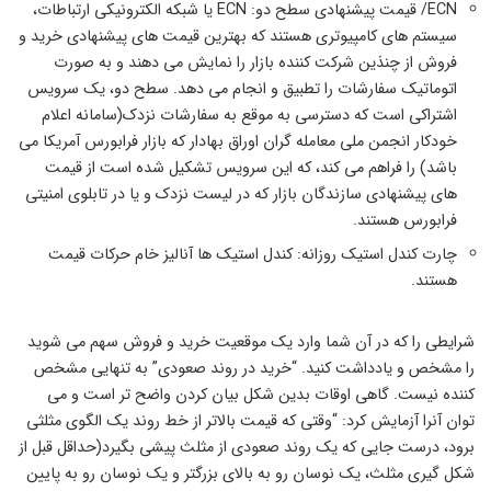
ECN/ قیمت پیشنهادی سطح دو: ECN یا شبکه الکترونیکی ارتباطات،
سیستم های کامپیوتری هستند که بهترین قیمت های پیشنهادی خرید و
فروش از چنذین شرکت کننده بازار را نمایش می دهند و به صورت
اتوماتیک سفارشات را تطبیق و انجام می دهد. سطح دو، یک سرویس
اشتراکی است که دسترسی به موقع به سفارشات نزدک(سامانه اعلام
خودکار انجمن ملی معامله گران اوراق بهادار که بازار فرابورس آمریکا می
باشد) را فراهم می کند، که این سرویس تشکیل شده است از قیمت
های پیشنهادی سازندگان بازار که در لیست نزدک و یا در تابلوی امنیتی
فرابورس هستند.
چارت کندل استیک روزانه: کندل استیک ها آنالیز خام حرکات قیمت
هستند.
شرایطی را که در آن شما وارد یک موقعیت خرید و فروش سهم می شوید
را مشخص و یادداشت کنید. “خرید در روند صعودی” به تنهایی مشخص
کننده نیست. گاهی اوقات بدین شکل بیان کردن واضح تر است و می
توان آنرا آزمایش کرد: “وقتی که قیمت بالاتر از خط روند یک الگوی مثلثی
برود، درست جایی که یک روند صعودی از مثلث پیشی بگیرد(حداقل قبل از
شکل گیری مثلث، یک نوسان رو به بالای بزرگتر و یک نوسان رو به پایین