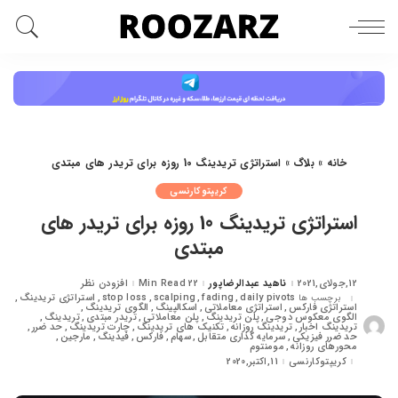
خانه
»
بلاگ
»
استراتژی تریدینگ 10 روزه برای تریدر های مبتدی
کریپتوکارنسی
استراتژی تریدینگ 10 روزه برای تریدر های
مبتدی
12,جولای,2021
ناهید عبدالرضاپور
22 Min Read
افزودن نظر
ارسال
شده
daily pivots
fading
scalping
stop loss
استراتژی تریدینگ
برچسب ها
توسط
استراتژی فارکس
استراتژی معاملاتی
اسکالپینگ
الگوی تریدینگ
الگوی معکوس دوجی
پلن تریدینگ
پلن معاملاتی
تریدر مبتدی
تریدینگ
تریدینگ اخبار
تریدینگ روزانه
تکنیک های تریدینگ
چارت تریدینگ
حد ضرر
حد ضرر فیزیکی
سرمایه گذاری متقابل
سهام
فارکس
فیدینگ
مارجین
محورهای روزانه
مومنتوم
کریپتوکارنسی
11,اکتبر,2020